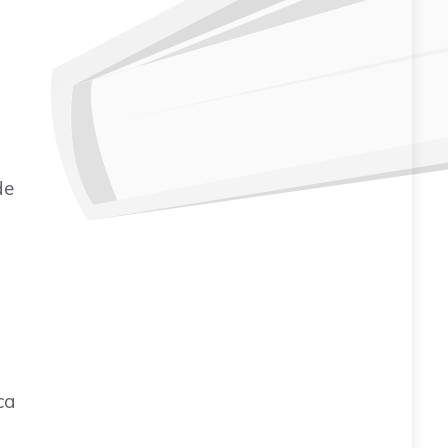
de
ca