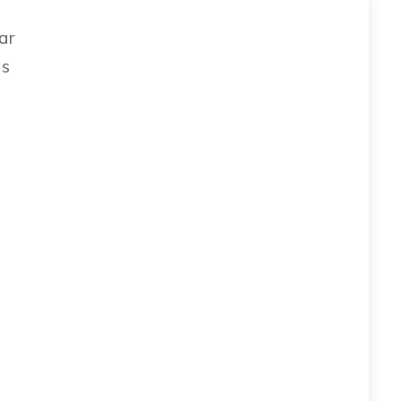
ar
as