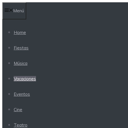
Saltar
Menú
al
contenido
Home
Fiestas
Música
Vacaciones
Eventos
Cine
Teatro