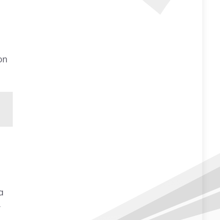
on
ca
y