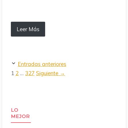
Leer Más
Entradas anteriores
Página
Página
Página
1
2
…
327
Siguiente
→
LO
MEJOR