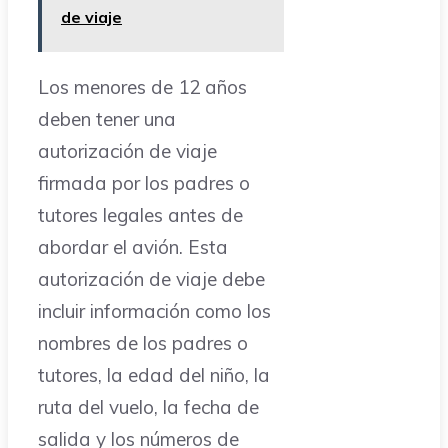
de viaje
Los menores de 12 años
deben tener una
autorización de viaje
firmada por los padres o
tutores legales antes de
abordar el avión. Esta
autorización de viaje debe
incluir información como los
nombres de los padres o
tutores, la edad del niño, la
ruta del vuelo, la fecha de
salida y los números de