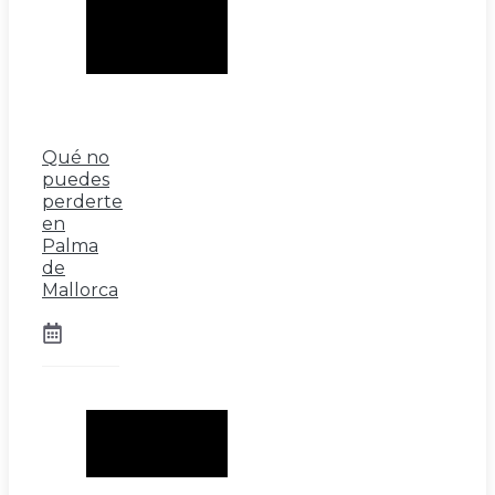
Qué no
puedes
perderte
en
Palma
de
Mallorca