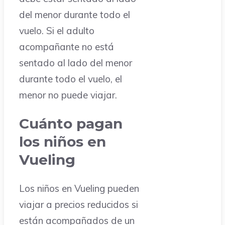
del menor durante todo el
vuelo. Si el adulto
acompañante no está
sentado al lado del menor
durante todo el vuelo, el
menor no puede viajar.
Cuánto pagan
los niños en
Vueling
Los niños en Vueling pueden
viajar a precios reducidos si
están acompañados de un