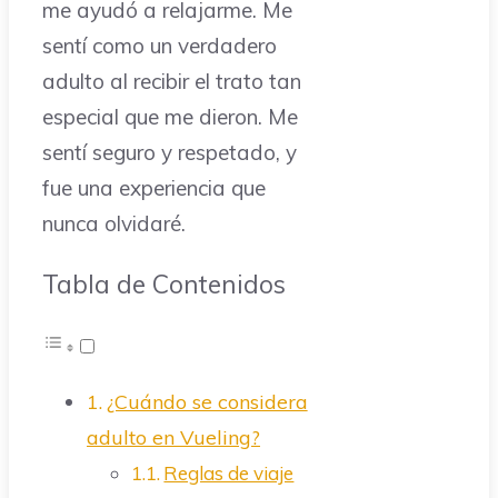
me ayudó a relajarme. Me
sentí como un verdadero
adulto al recibir el trato tan
especial que me dieron. Me
sentí seguro y respetado, y
fue una experiencia que
nunca olvidaré.
Tabla de Contenidos
¿Cuándo se considera
adulto en Vueling?
Reglas de viaje