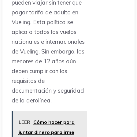
pueden viajar sin tener que
pagar tarifa de adulto en
Vueling. Esta política se
aplica a todos los vuelos
nacionales e internacionales
de Vueling. Sin embargo, los
menores de 12 años aún
deben cumplir con los
requisitos de
documentación y seguridad
de la aerolínea.
LEER
Cómo hacer para
juntar dinero para irme