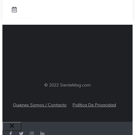
© 2022 SienteMag.com
Quienes Somos / Contacto
Política De Privacidad
Cerrar