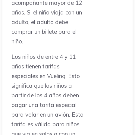
acompañante mayor de 12
años. Si el niño viaja con un
adulto, el adulto debe
comprar un billete para el
niño.
Los niños de entre 4 y 11
años tienen tarifas
especiales en Vueling. Esto
significa que los niños a
partir de los 4 años deben
pagar una tarifa especial
para volar en un avión. Esta
tarifa es válida para niños
que viajen solos o con un