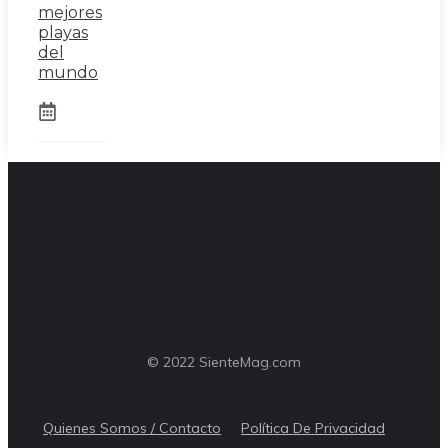
mejores
playas
del
mundo
© 2022 SienteMag.com
Quienes Somos / Contacto
Política De Privacidad