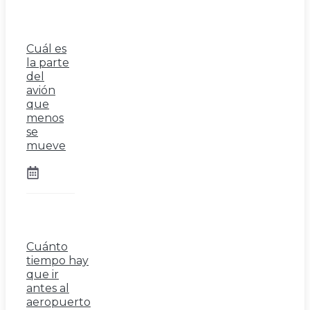
Cuál es
la parte
del
avión
que
menos
se
mueve
Cuánto
tiempo hay
que ir
antes al
aeropuerto