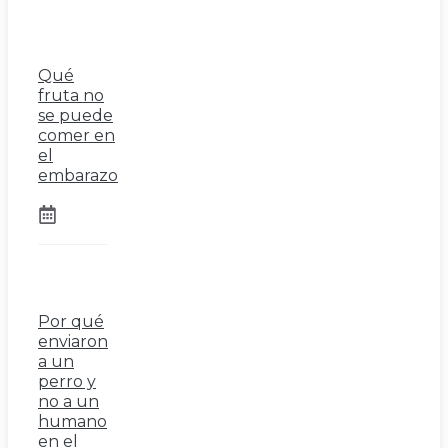
Qué
fruta no
se puede
comer en
el
embarazo
Por qué
enviaron
a un
perro y
no a un
humano
en el