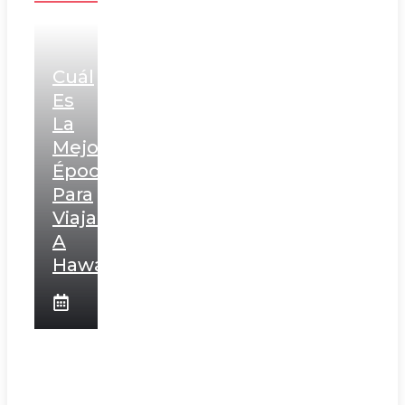
Cuál
Es
La
Mejor
Época
Para
Viajar
A
Hawái