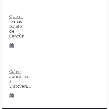
Qué es
lo más
bonito
de
Cancún
Cómo
apuntarse
a
DiscoverEU