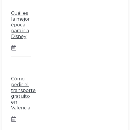
Cuál es
la mejor
época
para ir a
Disney
Cómo
pedir el
transporte
gratuito
en
Valencia