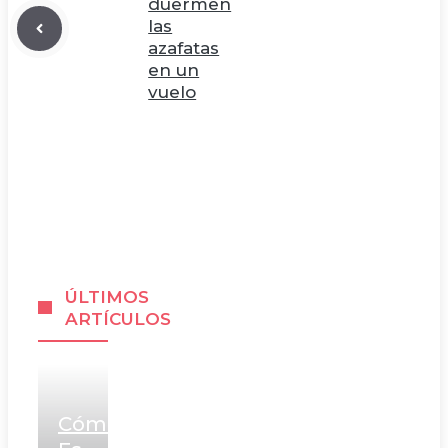
duermen
las
azafatas
en un
vuelo
ÚLTIMOS
ARTÍCULOS
Cómo