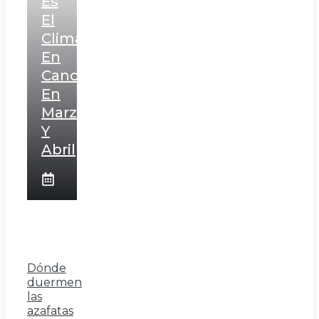
Es
El
Clima
En
Cancún
En
Marzo
Y
Abril
Dónde
duermen
las
azafatas