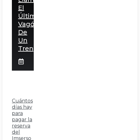
El
Último
Vagón
De
Un
Tren
Cuántos
días hay
para
pagar la
reserva
del
Imserso