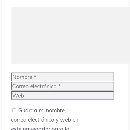
Comentario
Nombre
Correo
electrónico
Web
Guarda mi nombre,
correo electrónico y web en
este navegador para la