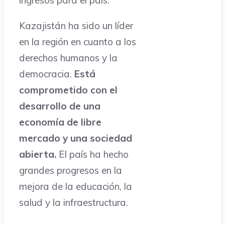
ingresos para el país.
Kazajistán ha sido un líder
en la región en cuanto a los
derechos humanos y la
democracia.
Está
comprometido con el
desarrollo de una
economía de libre
mercado y una sociedad
abierta.
El país ha hecho
grandes progresos en la
mejora de la educación, la
salud y la infraestructura.