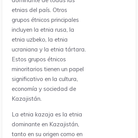
dominante de todas las
etnias del país. Otros
grupos étnicos principales
incluyen la etnia rusa, la
etnia uzbeko, la etnia
ucraniana y la etnia tártara.
Estos grupos étnicos
minoritarios tienen un papel
significativo en la cultura,
economía y sociedad de
Kazajistán.
La etnia kazaja es la etnia
dominante en Kazajistán,
tanto en su origen como en