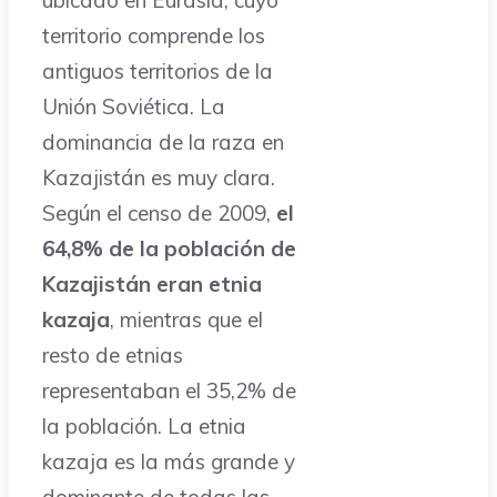
ubicado en Eurasia, cuyo
territorio comprende los
antiguos territorios de la
Unión Soviética. La
dominancia de la raza en
Kazajistán es muy clara.
Según el censo de 2009,
el
64,8% de la población de
Kazajistán eran etnia
kazaja
, mientras que el
resto de etnias
representaban el 35,2% de
la población. La etnia
kazaja es la más grande y