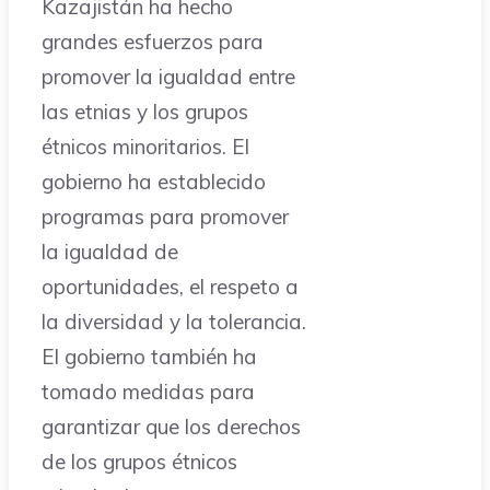
Kazajistán ha hecho
grandes esfuerzos para
promover la igualdad entre
las etnias y los grupos
étnicos minoritarios. El
gobierno ha establecido
programas para promover
la igualdad de
oportunidades, el respeto a
la diversidad y la tolerancia.
El gobierno también ha
tomado medidas para
garantizar que los derechos
de los grupos étnicos