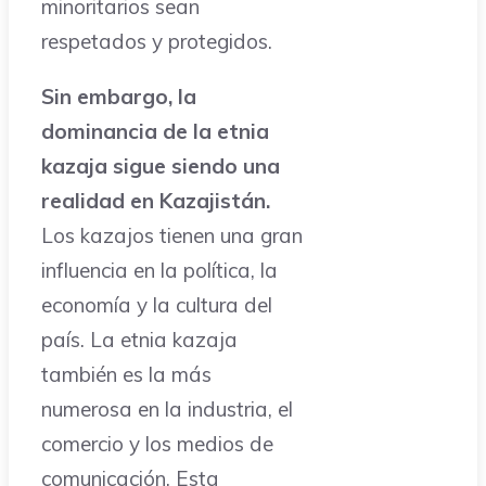
minoritarios sean
respetados y protegidos.
Sin embargo, la
dominancia de la etnia
kazaja sigue siendo una
realidad en Kazajistán.
Los kazajos tienen una gran
influencia en la política, la
economía y la cultura del
país. La etnia kazaja
también es la más
numerosa en la industria, el
comercio y los medios de
comunicación. Esta