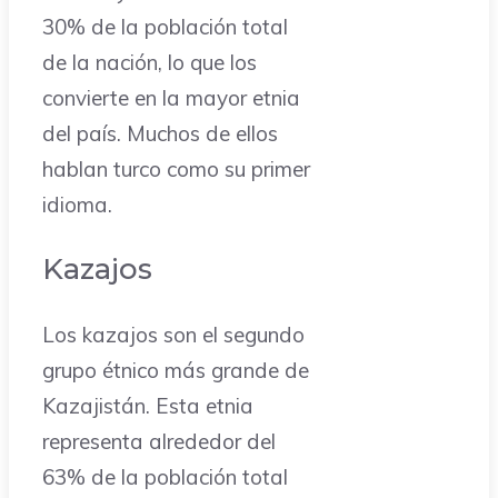
30% de la población total
de la nación, lo que los
convierte en la mayor etnia
del país. Muchos de ellos
hablan turco como su primer
idioma.
Kazajos
Los kazajos son el segundo
grupo étnico más grande de
Kazajistán. Esta etnia
representa alrededor del
63% de la población total