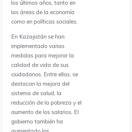
los últimos años, tanto en
las áreas de la economía
como en políticas sociales.
En Kazajistán se han
implementado varias
medidas para mejorar la
calidad de vida de sus
ciudadanos. Entre ellas, se
destacan la mejora del
sistema de salud, la
reducción de la pobreza y el
aumento de los salarios. El
gobierno también ha
aumentado los