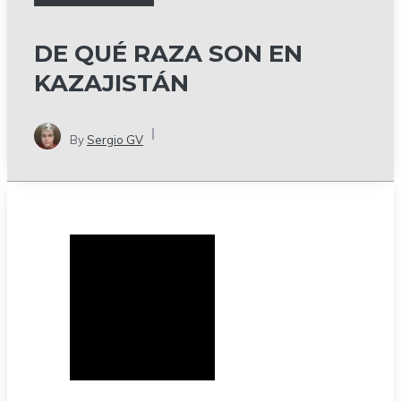
DE QUÉ RAZA SON EN
KAZAJISTÁN
By
Sergio GV