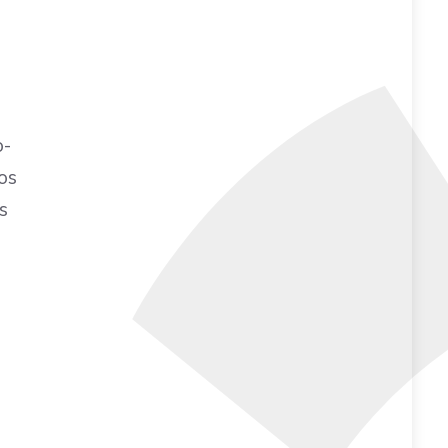
o-
os
s