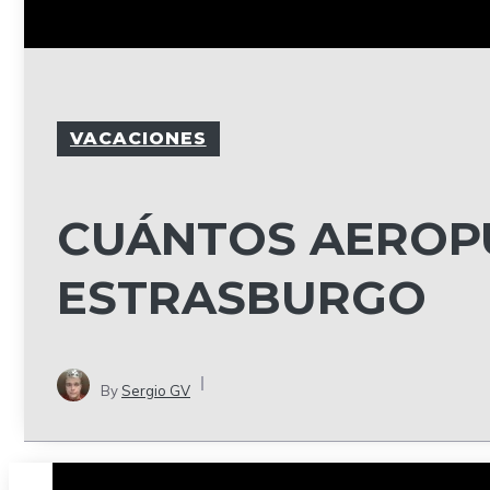
VACACIONES
CUÁNTOS AEROP
ESTRASBURGO
By
Sergio GV