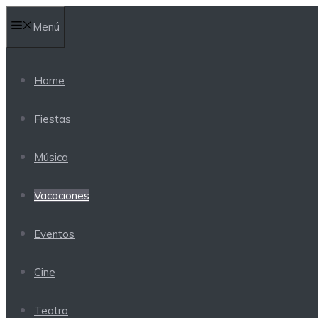
Saltar
Menú
al
contenido
Home
Fiestas
Música
Vacaciones
Eventos
Cine
Teatro