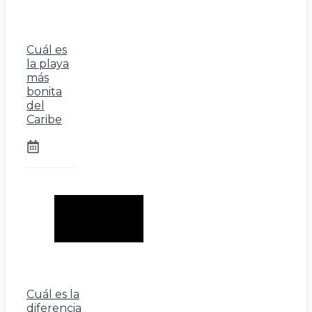
Cuál es
la playa
más
bonita
del
Caribe
Cuál es la
diferencia