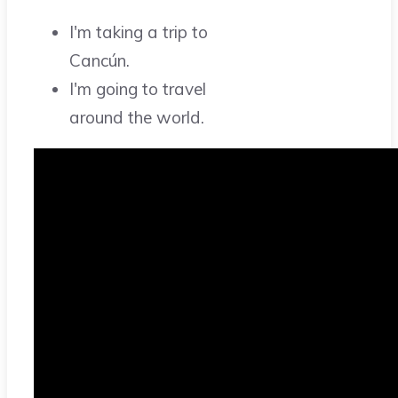
I'm taking a trip to
Cancún.
I'm going to travel
around the world.