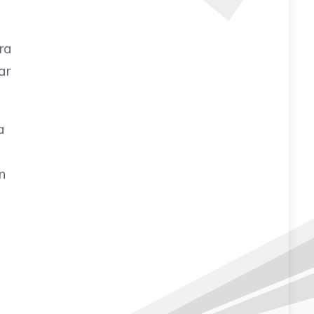
ra
ar
a
n