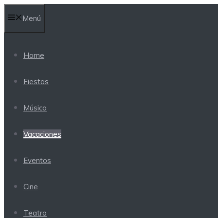
Saltar
Menú
al
contenido
Home
Fiestas
Música
Vacaciones
Eventos
Cine
Teatro