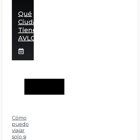
Qué
Ciudades
Tienen
AVLO
Cómo
puedo
viajar
solo si