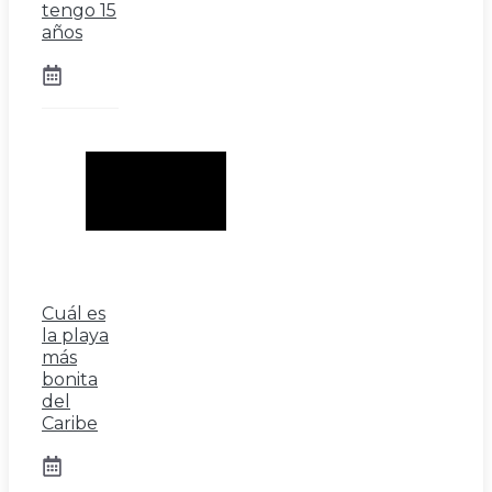
tengo 15
años
Cuál es
la playa
más
bonita
del
Caribe