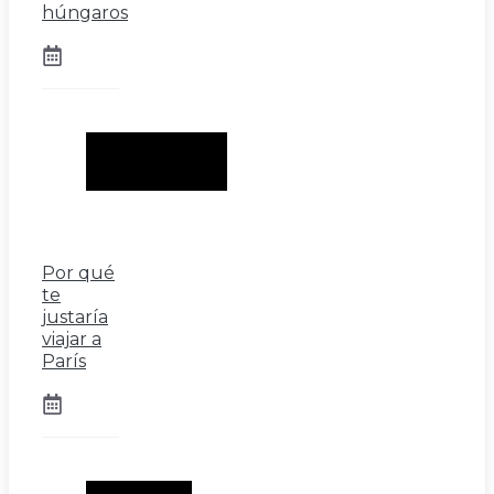
húngaros
Por qué
te
justaría
viajar a
París