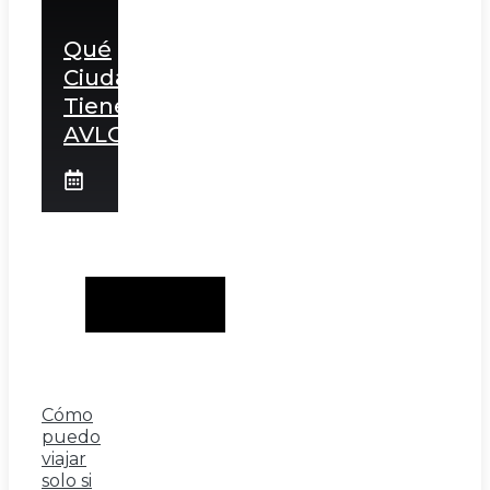
Qué
Ciudades
Tienen
AVLO
Cómo
puedo
viajar
solo si