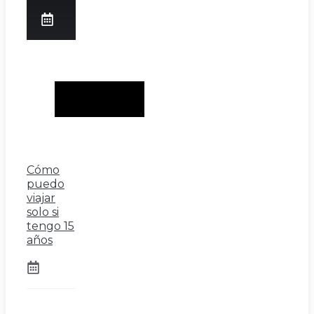
Cómo
puedo
viajar
solo si
tengo 15
años