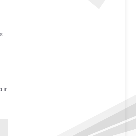
us
lir