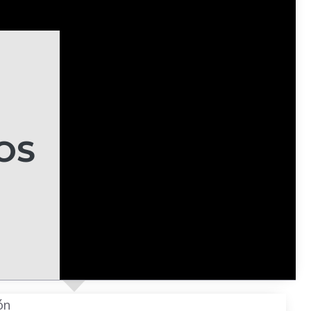
OS
ón