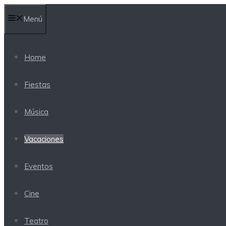
Saltar
Menú
al
contenido
Home
Fiestas
Música
Vacaciones
Eventos
Cine
Teatro