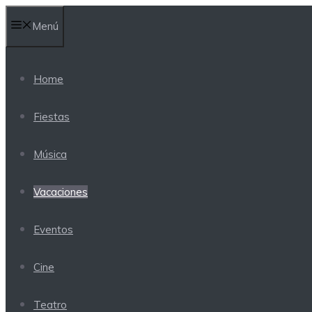
Saltar
Menú
al
contenido
Home
Fiestas
Música
Vacaciones
Eventos
Cine
Teatro