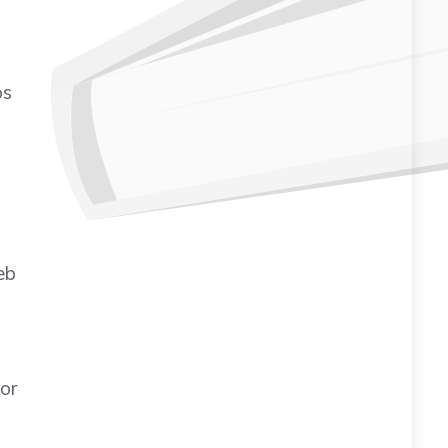
os
eb
or