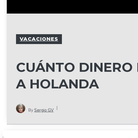
VACACIONES
CUÁNTO DINERO 
A HOLANDA
By
Sergio GV
.